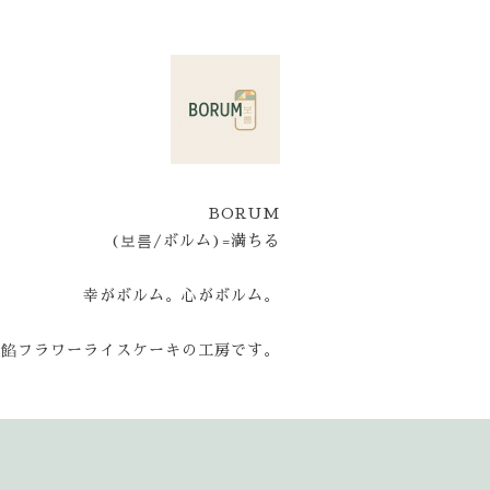
BORUM
(보름/ボルム)=満ちる
幸がボルム。心がボルム。
と餡フラワーライスケーキの工房です。