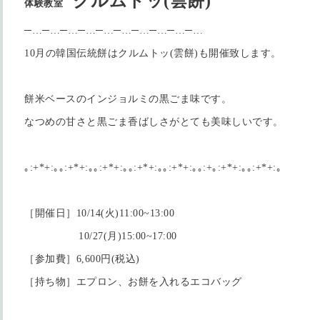
クルムトッ(雲餅)
体験教室
─…─…─…─…─…─…─…─…─…─…
10月の韓国伝統餅はクルムトッ(雲餅)も開催致します。
餅米ベースのインジョルミの黒ごま味です。
なつめの甘さと黒ごま香ばしさがとても美味しいです。
｡:+*+:｡｡:+*+:｡｡:+*+:｡｡:+*+:｡｡:+*+:｡｡:+｡:+*+:｡｡:+*+:｡
［開催日］10/14(火)11:00~13:00
10/27(月)15:00~17:00
［参加費］6,600円(税込)
［持ち物］エプロン、お餅を入れるエコバッグ