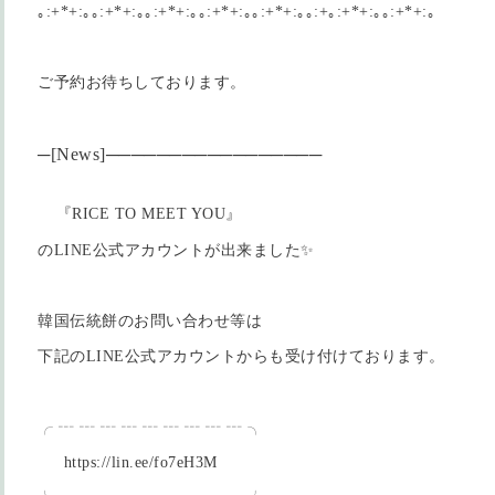
｡:+*+:｡｡:+*+:｡｡:+*+:｡｡:+*+:｡｡:+*+:｡｡:+｡:+*+:｡｡:+*+:｡
ご予約お待ちしております。
─[News]──────
───
─
───
─
───
『RICE TO MEET YOU』
のLINE公式アカウントが出来ました✨
韓国伝統餅のお問い合わせ等は
下記のLINE公式アカウントからも受け付けております。
╭ ┄ ┄ ┄ ┄ ┄ ┄ ┄ ┄ ┄ ╮
https://lin.ee/fo7eH3M