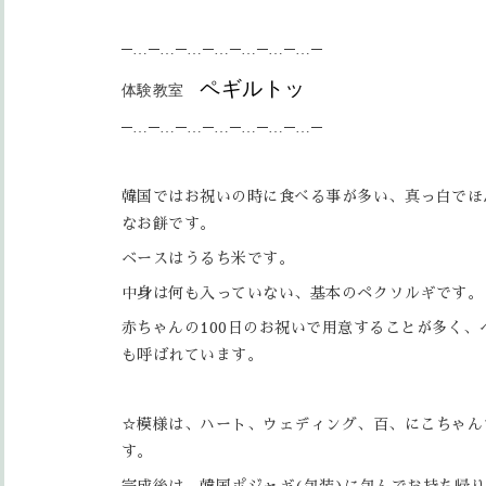
─…─…─…─…─…─…─…─
ペギルトッ
体験教室
─…─…─…─…─…─…─…─
韓国ではお祝いの時に食べる事が多い、真っ白でほ
なお餅です。
ベースはうるち米です。
中身は何も入っていない、基本のペクソルギです。
赤ちゃんの100日のお祝いで用意することが多く、
も呼ばれています。
☆模様は、ハート、ウェディング、百、にこちゃん
す。
完成後は、韓国ポジャギ(包装)に包んでお持ち帰