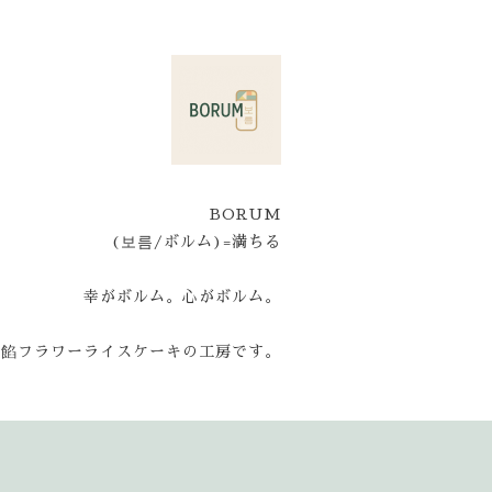
BORUM
(보름/ボルム)=満ちる
幸がボルム。心がボルム。
と餡フラワーライスケーキの工房です。